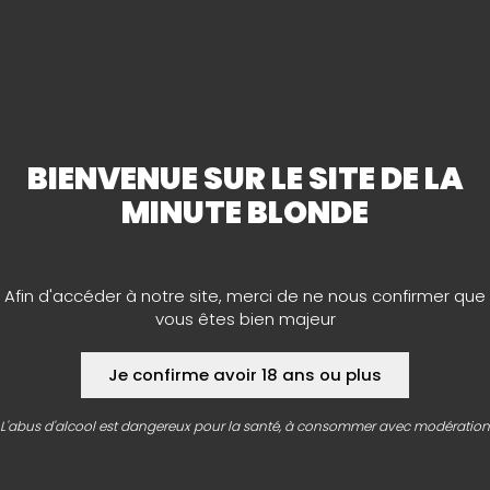
Vous cherchez le cadeau idéal pour un amateur de bière
pour l’un de vos proches ? Ne cherchez plus, Notre cave
à bières La Minute Blonde de Carentan a ce qu’il vous
faut !
Bières en coffrets de bois
,
coffrets brasseries
,
tapis de verre ou verrerie, etc. Vous trouverez chez nous
BIENVENUE SUR LE SITE DE LA
le cadeau d’exception qui saura faire plaisir aux
connaisseurs de bières.
MINUTE BLONDE
Afin d'accéder à notre site, merci de ne nous confirmer que
vous êtes bien majeur
Je confirme avoir 18 ans ou plus
AGENDA
L'abus d'alcool est dangereux pour la santé, à consommer avec modération
À vos agendas ! Retrouvez toutes les dates et infos
des concerts, festivals et bien d’autres animations de
folie organisés par les caves.