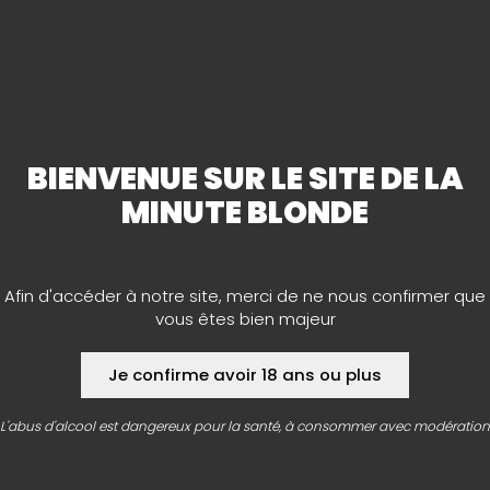
Vous cherchez le cadeau idéal pour un amateur de bière
pour l’un de vos proches ? Ne cherchez plus, Notre cave
à bières La Minute Blonde de Saint-Jean-de-Thouars a
ce qu’il vous faut !
Bières en coffrets de bois
,
coffrets
brasseries
, tapis de verre ou verrerie, etc. Vous
BIENVENUE SUR LE SITE DE LA
trouverez chez nous le cadeau d’exception qui saura
faire plaisir aux connaisseurs de bières.
MINUTE BLONDE
Afin d'accéder à notre site, merci de ne nous confirmer que
vous êtes bien majeur
Je confirme avoir 18 ans ou plus
AGENDA
L'abus d'alcool est dangereux pour la santé, à consommer avec modération
À vos agendas ! Retrouvez toutes les dates et infos
des concerts, festivals et bien d’autres animations de
folie organisés par les caves.